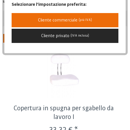
su un piacevole comfort di seduta e rendere il tuo...
leggi di più »
Selezionare l'impostazione preferita:
Posizione
Cliente commerciale
(più IVA)
Cliente privato
(IVA inclusa)
Posizione
1
Da
2
Data di pubblicazione
Popolarità
Prezzo più basso
Prezzo più alto
Descrizione dell'articolo
Copertura in spugna per sgabello da
lavoro I