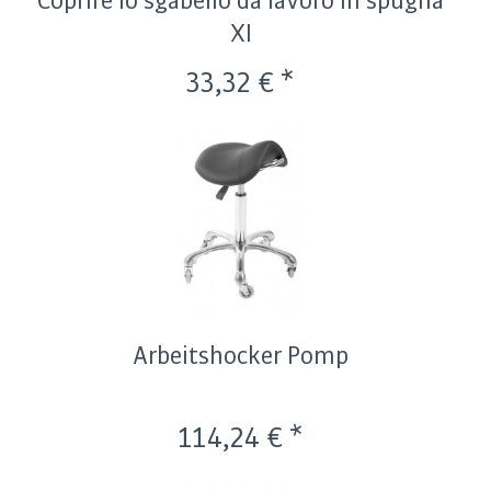
Coprire lo sgabello da lavoro in spugna
XI
33,32 € *
Arbeitshocker Pomp
114,24 € *