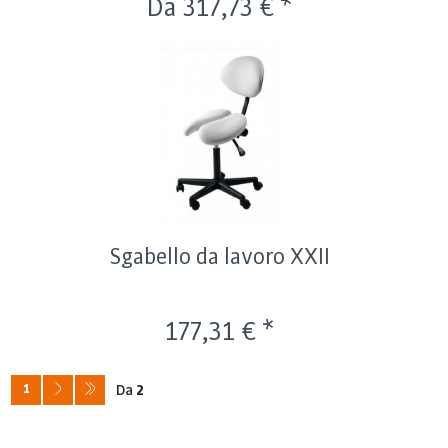
Da 317,73 € *
Sgabello da lavoro XXII
177,31 € *
1
Da
2