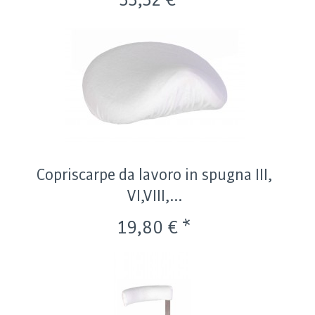
33,32 € *
Copriscarpe da lavoro in spugna III,
VI,VIII,...
19,80 € *