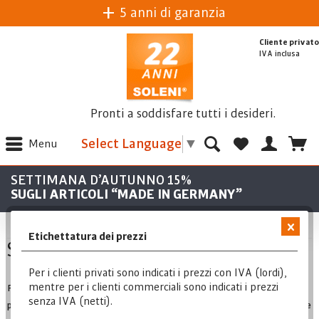
5 anni di garanzia
Cliente privato
IVA inclusa
Pronti a soddisfare tutti i desideri.
Select Language
▼
Menu
SETTIMANA D’AUTUNNO 15%
SUGLI ARTICOLI “MADE IN GERMANY”
Etichettatura dei prezzi
Sgabello da lavoro
Per i clienti privati sono indicati i prezzi con IVA (lordi),
mentre per i clienti commerciali sono indicati i prezzi
Per te che sei un parrucchiere, degli ottimi sgabelli da lavoro sono
senza IVA (netti).
particolarmente importanti. Con gli sgabelli da lavoro Soleni puoi contare