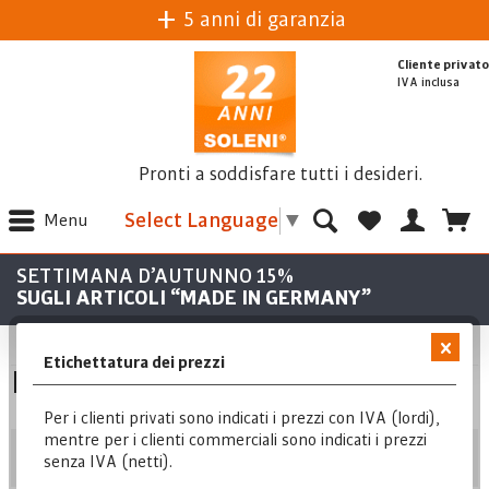
5 anni di garanzia
Cliente privato
IVA inclusa
Pronti a soddisfare tutti i desideri.
Select Language
▼
Menu
SETTIMANA D’AUTUNNO 15%
SUGLI ARTICOLI “MADE IN GERMANY”
Etichettatura dei prezzi
Pulizia e disinfezione
Per i clienti privati sono indicati i prezzi con IVA (lordi),
mentre per i clienti commerciali sono indicati i prezzi
Posizione
senza IVA (netti).