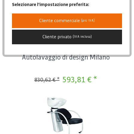
Data di pubblicazione
-29%
Selezionare l'impostazione preferita:
Popolarità
Prezzo più basso
Cliente commerciale
(più IVA)
Prezzo più alto
Descrizione dell'articolo
Cliente privato
(IVA inclusa)
Autolavaggio di design Milano
593,81 € *
830,62 € *