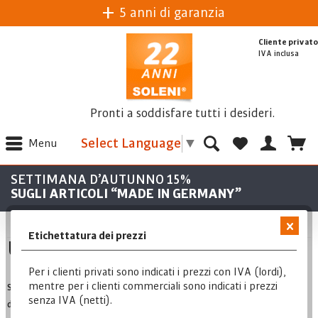
5 anni di garanzia
Cliente privato
IVA inclusa
Pronti a soddisfare tutti i desideri.
Select Language
▼
Menu
SETTIMANA D’AUTUNNO 15%
SUGLI ARTICOLI “MADE IN GERMANY”
Etichettatura dei prezzi
Unità ad alta frequenza
Per i clienti privati sono indicati i prezzi con IVA (lordi),
mentre per i clienti commerciali sono indicati i prezzi
Se stai cercando un apparecchio ad alta frequenza , qui troverai
senza IVA (netti).
dispositivi professionali per il trattamento cosmetico. Il dispositivo ad