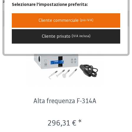
alta frequenza non lascia quasi nulla a desiderare....
leggi di più »
Selezionare l'impostazione preferita:
Posizione
Cliente commerciale
(più IVA)
Cliente privato
(IVA inclusa)
Posizione
Data di pubblicazione
Popolarità
Prezzo più basso
Prezzo più alto
Descrizione dell'articolo
Alta frequenza F-314A
296,31 € *