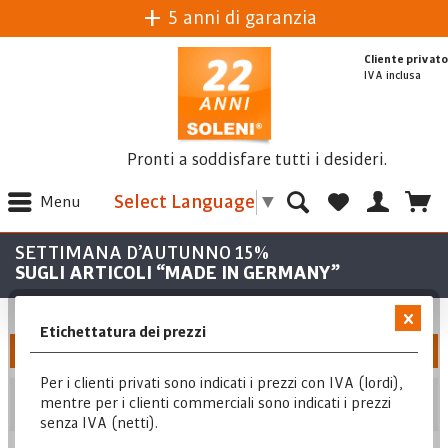
5 anni di garanzia
Cliente privato
IVA inclusa
Pronti a soddisfare tutti i desideri.
Select Language
▼
Menu
SETTIMANA D’AUTUNNO 15%
SUGLI ARTICOLI “MADE IN GERMANY”
Etichettatura dei prezzi
Filtra
Per i clienti privati sono indicati i prezzi con IVA (lordi),
Posizione
mentre per i clienti commerciali sono indicati i prezzi
senza IVA (netti).