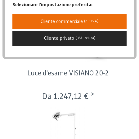
Selezionare l'impostazione preferita:
Posizione
Data di pubblicazione
Cliente commerciale
(più IVA)
Popolarità
Prezzo più basso
Cliente privato
(IVA inclusa)
Prezzo più alto
Descrizione dell'articolo
Luce d'esame VISIANO 20-2
Da 1.247,12 € *