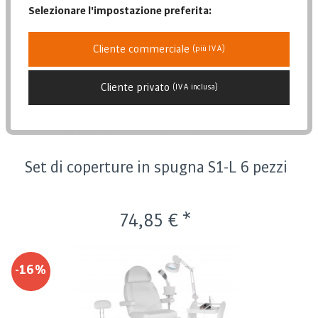
Selezionare l'impostazione preferita:
Posizione
Data di pubblicazione
Cliente commerciale
(più IVA)
Popolarità
Prezzo più basso
Cliente privato
(IVA inclusa)
Prezzo più alto
Descrizione dell'articolo
Set di coperture in spugna S1-L 6 pezzi
74,85 € *
-16%