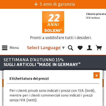
5 anni di garanzia
Cliente privato
IVA inclusa
Pronti a soddisfare tutti i desideri.
Select Language
▼
Menu
SETTIMANA D’AUTUNNO 15%
SUGLI ARTICOLI “MADE IN GERMANY”
Etichettatura dei prezzi
Filtra
Per i clienti privati sono indicati i prezzi con IVA (lordi),
Posizione
mentre per i clienti commerciali sono indicati i prezzi
senza IVA (netti).