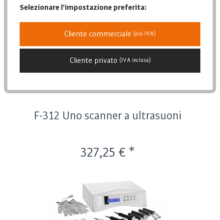
Selezionare l'impostazione preferita:
Posizione
Data di pubblicazione
Cliente commerciale
(più IVA)
Popolarità
Prezzo più basso
Cliente privato
(IVA inclusa)
Prezzo più alto
Descrizione dell'articolo
F-312 Uno scanner a ultrasuoni
327,25 € *