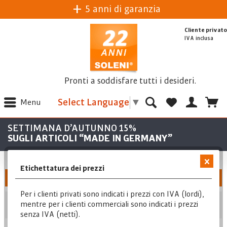
5 anni di garanzia
Cliente privato
IVA inclusa
Pronti a soddisfare tutti i desideri.
Select Language
▼
Menu
SETTIMANA D’AUTUNNO 15%
SUGLI ARTICOLI “MADE IN GERMANY”
Etichettatura dei prezzi
Filtra
Per i clienti privati sono indicati i prezzi con IVA (lordi),
Posizione
mentre per i clienti commerciali sono indicati i prezzi
senza IVA (netti).