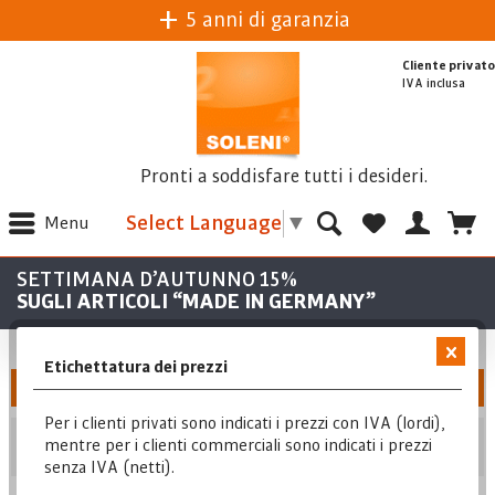
5 anni di garanzia
Cliente privato
IVA inclusa
Pronti a soddisfare tutti i desideri.
Select Language
▼
Menu
SETTIMANA D’AUTUNNO 15%
SUGLI ARTICOLI “MADE IN GERMANY”
Etichettatura dei prezzi
Filtra
Per i clienti privati sono indicati i prezzi con IVA (lordi),
Posizione
mentre per i clienti commerciali sono indicati i prezzi
senza IVA (netti).