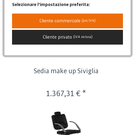
Selezionare l'impostazione preferita:
Posizione
Data di pubblicazione
Cliente commerciale
(più IVA)
Popolarità
Prezzo più basso
Cliente privato
(IVA inclusa)
Prezzo più alto
Descrizione dell'articolo
Sedia make up Siviglia
1.367,31 € *