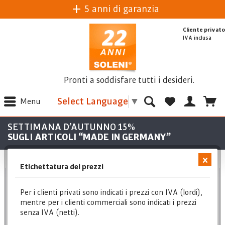
5 anni di garanzia
Cliente privato
IVA inclusa
Pronti a soddisfare tutti i desideri.
Select Language
▼
Menu
SETTIMANA D’AUTUNNO 15%
SUGLI ARTICOLI “MADE IN GERMANY”
Etichettatura dei prezzi
Lista desideri
Per i clienti privati sono indicati i prezzi con IVA (lordi),
mentre per i clienti commerciali sono indicati i prezzi
Salvai tuoi preferiti fino alla prossima visita
senza IVA (netti).