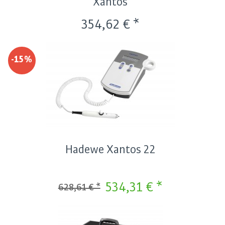
Xantos
354,62 € *
-15%
Hadewe Xantos 22
534,31 € *
628,61 € *