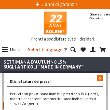
5 anni di garanzia
Cliente privato
IVA inclusa
Pronti a soddisfare tutti i desideri.
Select Language
▼
Menu
SETTIMANA D’AUTUNNO 15%
SUGLI ARTICOLI “MADE IN GERMANY”
Etichettatura dei prezzi
Posizione
Per i clienti privati sono indicati i prezzi con IVA (lordi),
mentre per i clienti commerciali sono indicati i prezzi
senza IVA (netti).
Posizione
1
Da
11