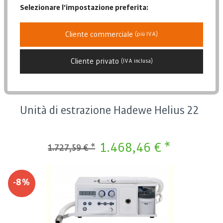
Data di pubblicazione
Selezionare l'impostazione preferita:
Popolarità
-15%
Prezzo più basso
Cliente commerciale
(più IVA)
Prezzo più alto
Descrizione dell'articolo
Cliente privato
(IVA inclusa)
Unità di estrazione Hadewe Helius 22
1.468,46 € *
1.727,59 € *
-8%