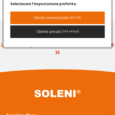
Data di pubblicazione
Selezionare l'impostazione preferita:
Popolarità
Prezzo più basso
Cliente commerciale
(più IVA)
Prezzo più alto
Descrizione dell'articolo
Cliente privato
(IVA inclusa)
Linea diretta per ordini e assistenza
+39 388 385 10
35