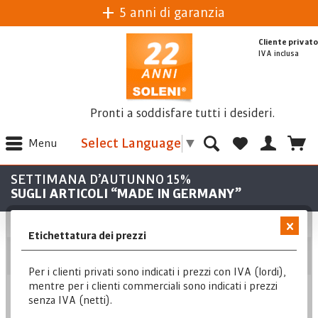
5 anni di garanzia
Cliente privato
IVA inclusa
Pronti a soddisfare tutti i desideri.
Select Language
▼
Menu
SETTIMANA D’AUTUNNO 15%
SUGLI ARTICOLI “MADE IN GERMANY”
Etichettatura dei prezzi
Posizione
Per i clienti privati sono indicati i prezzi con IVA (lordi),
mentre per i clienti commerciali sono indicati i prezzi
senza IVA (netti).
Posizione