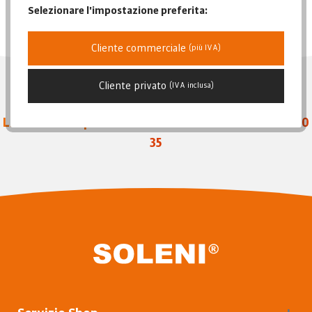
Data di pubblicazione
Selezionare l'impostazione preferita:
Popolarità
Prezzo più basso
Cliente commerciale
(più IVA)
Prezzo più alto
Descrizione dell'articolo
Cliente privato
(IVA inclusa)
Linea diretta per ordini e assistenza
+39 388 385 10
35