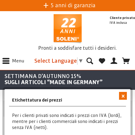
5 anni di garanzia
Cliente privato
IVA inclusa
Pronti a soddisfare tutti i desideri.
Select Language
▼
Menu
SETTIMANA D’AUTUNNO 15%
SUGLI ARTICOLI “MADE IN GERMANY”
Etichettatura dei prezzi
Posizione
Per i clienti privati sono indicati i prezzi con IVA (lordi),
mentre per i clienti commerciali sono indicati i prezzi
senza IVA (netti).
Posizione