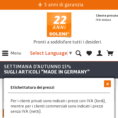
5 anni di garanzia
Cliente privato
IVA inclusa
Pronti a soddisfare tutti i desideri.
Select Language
▼
Menu
SETTIMANA D’AUTUNNO 15%
SUGLI ARTICOLI “MADE IN GERMANY”
Etichettatura dei prezzi
Posizione
Per i clienti privati sono indicati i prezzi con IVA (lordi),
mentre per i clienti commerciali sono indicati i prezzi
senza IVA (netti).
Posizione
1
Da
4