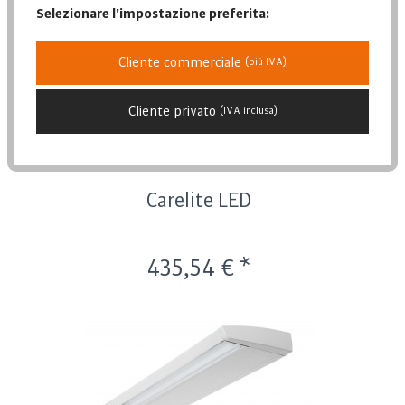
Data di pubblicazione
Selezionare l'impostazione preferita:
Popolarità
Prezzo più basso
Cliente commerciale
(più IVA)
Prezzo più alto
Descrizione dell'articolo
Cliente privato
(IVA inclusa)
Carelite LED
435,54 € *