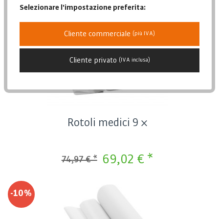
Selezionare l'impostazione preferita:
Posizione
Data di pubblicazione
Cliente commerciale
-7%
(più IVA)
Popolarità
Cliente privato
Prezzo più basso
(IVA inclusa)
Prezzo più alto
Descrizione dell'articolo
Rotoli medici 9 ×
69,02 € *
74,97 € *
-10%