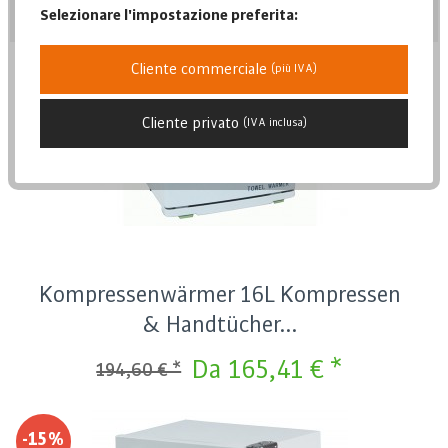
Posizione
Selezionare l'impostazione preferita:
Cliente commerciale
(più IVA)
Posizione
Data di pubblicazione
-15%
Cliente privato
(IVA inclusa)
Popolarità
Prezzo più basso
Prezzo più alto
Descrizione dell'articolo
Kompressenwärmer 16L Kompressen
& Handtücher...
Da 165,41 € *
194,60 € *
-15%