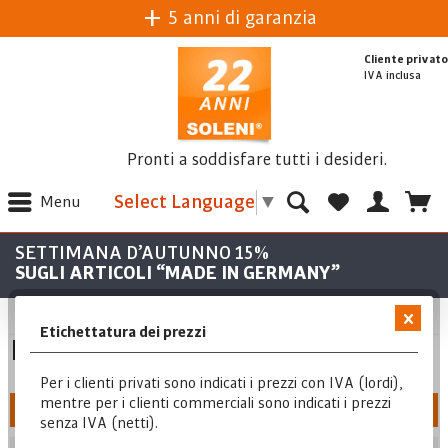
5 anni di garanzia
Cliente privato
IVA inclusa
Pronti a soddisfare tutti i desideri.
Select Language
▼
Menu
SETTIMANA D’AUTUNNO 15%
SUGLI ARTICOLI “MADE IN GERMANY”
Etichettatura dei prezzi
Riscaldatore a compressione
Per i clienti privati sono indicati i prezzi con IVA (lordi),
mentre per i clienti commerciali sono indicati i prezzi
Filtra
senza IVA (netti).