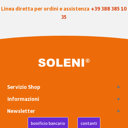
Linea diretta per ordini e assistenza
+39 388 385 10
35
Servizio Shop
Informazioni
Newsletter
bonificio bancario
contanti