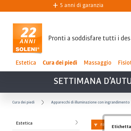
5 anni di garanzia
Pronti a soddisfare tutti i des
Estetica
Cura dei piedi
Massaggio
Fisio
SETTIMANA D’AUT
Cura dei piedi
Apparecchi di illuminazione con ingrandimento
Estetica
Filtra
Etichetta