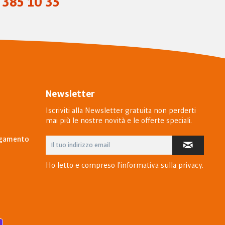
 385 10 35
Newsletter
Iscriviti alla Newsletter gratuita non perderti
mai più le nostre novità e le offerte speciali.
pagamento
Ho letto e compreso l'
informativa sulla privacy
.