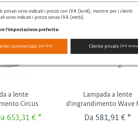
nti privati sono indicati i prezzi con IVA (lordi), mentre per i clienti
P
i sono indicati i prezzi senza IVA (netti).
D
re l'impostazione preferita:
P
P
iente commerciale
Cliente privato
(più IVA)
(IVA inclus
P
D
a a lente
Lampada a lente
imento Circus
d'ingrandimento Wave 
a 653,31 € *
Da 581,91 € *