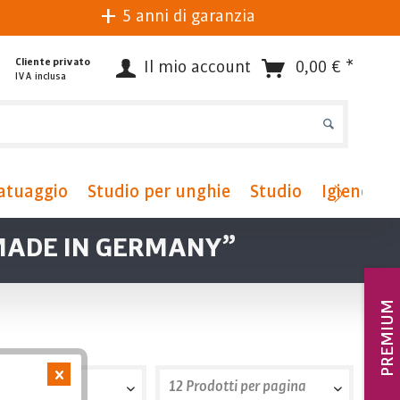
5 anni di garanzia
Cliente privato
Il mio account
0,00 € *
IVA inclusa
atuaggio
Studio per unghie
Studio
Igiene
P
“MADE IN GERMANY”
PREMIUM
sizione
12 Prodotti per pagina