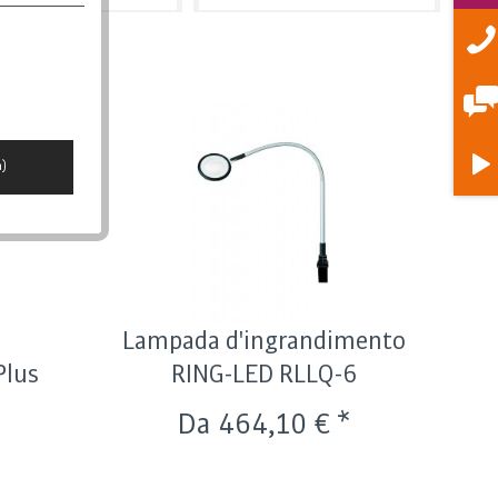
osizione
12 Prodotti per pagina
ata di pubblicazione
24 Prodotti per pagina
opolarità
36 Prodotti per pagina
rezzo più basso
48 Prodotti per pagina
a)
rezzo più alto
escrizione dell'articolo
Lampada d'ingrandimento
Plus
RING-LED RLLQ-6
Da 464,10 € *