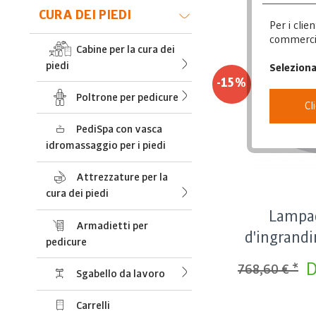
CURA DEI PIEDI
Per i clie
commercial
Cabine per la cura dei
piedi
Seleziona
-15%
Poltrone per pedicure
Cl
PediSpa con vasca
idromassaggio per i piedi
Attrezzature per la
cura dei piedi
Lampad
Armadietti per
d'ingrand
pedicure
D
768,60 € *
Sgabello da lavoro
Carrelli