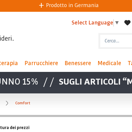
Prodotto in Germania
Select Language
▼
ideri.
terapia
Parrucchiere
Benessere
Medicale
T
UNNO 15%
//
SUGLI ARTICOLI 
Comfort
Po
tura dei prezzi
Ordina